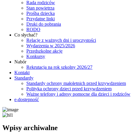
Rada rodziców
Stan powietrza
Prośba dziecka
Przydatne linki
Druki do pobrania
RODO
Co słychać?
Relacje z ważnych dni i uroczystości
Wydarzenia w 2025/2026
Przedszkolne akcje
Konkursy
Nabór
Rekrutacja na rok szkolny 2026/27
Kontakt
Standardy
Standardy ochrony małoletnich przed krzywdzeniem
Polityka ochrony dzieci przed krzywdzeniem
Ważne telefony i adresy pomocne dla dzieci i rodziców
e-dostępność
Wpisy archiwalne