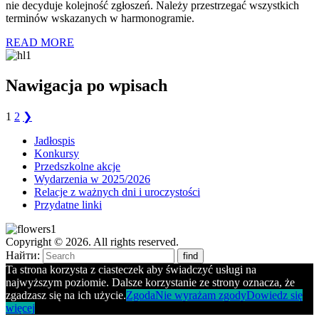
nie decyduje kolejność zgłoszeń. Należy przestrzegać wszystkich
terminów wskazanych w harmonogramie.
READ MORE
Nawigacja po wpisach
1
2
❯
Jadłospis
Konkursy
Przedszkolne akcje
Wydarzenia w 2025/2026
Relacje z ważnych dni i uroczystości
Przydatne linki
Copyright ©
2026
. All rights reserved.
Найти:
Ta strona korzysta z ciasteczek aby świadczyć usługi na
najwyższym poziomie. Dalsze korzystanie ze strony oznacza, że
zgadzasz się na ich użycie.
Zgoda
Nie wyrażam zgody
Dowiedz się
więcej